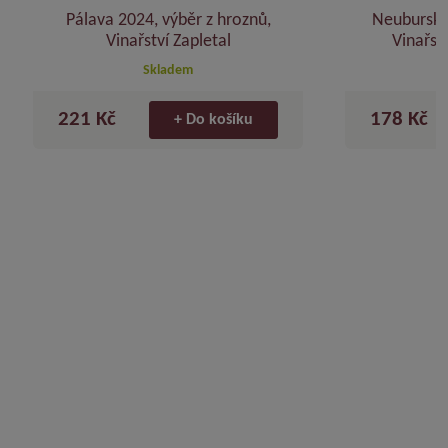
Zlatá medaile Vinum Juvenale
Pálava 2024, výběr z hroznů,
Neuburské
2024
Vinařství Zapletal
Vinařst
Skladem
221 Kč
178 Kč
+ Do košíku