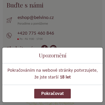
Buďte s námi
eshop@belvino.cz
Poradíme a pomůžeme
+420 775 460 846
Po - Pá: 9:00 - 17:00
Sledujte nás:
Upozornění
Staňte se Belvinařem a odemkněte
nižší ceny!
Pokračováním na webové stránky potvrzujete,
Se zákaznickým účtem Belvino získáte speciální nabídky šité
že jste starší
18 let
na míru Vašim chutím.
Chci si vytvořit účet
Pokračovat