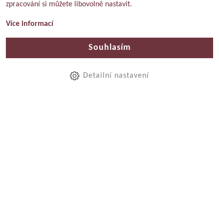
zpracování si můžete libovolně nastavit.
Více informací
Souhlasím
Detailní nastavení
Produkty
Víno podle barvy
Červené
Bílé
Růžové
Šumivá vína
Sekt