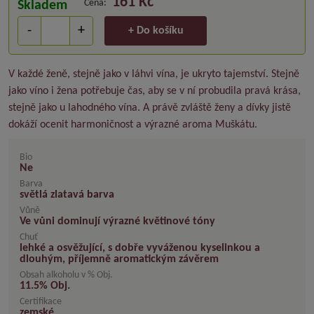
161 Kč
Cena:
Skladem
-
+
+ Do košíku
V každé ženě, stejně jako v láhvi vína, je ukryto tajemství. Stejně
jako víno i žena potřebuje čas, aby se v ní probudila pravá krása,
stejně jako u lahodného vína. A právě zvláště ženy a dívky jistě
dokáží ocenit harmoničnost a výrazné aroma Muškátu.
Bio
Ne
Barva
světlá zlatavá barva
Vůně
Ve vůni dominují výrazné květinové tóny
Chuť
lehké a osvěžující, s dobře vyváženou kyselinkou a
dlouhým, příjemně aromatickým závěrem
Obsah alkoholu v % Obj.
11.5
% Obj.
Certifikace
zemské