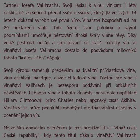
Tatínek Josefa Valihracha. Svoji lásku k vínu, vinicím i léty
nasbírané zkušenosti předal svému synovi, který již ve svých 14
letech dokázal vyrobit své první víno. Vinařství hospodaří asi na
20 hektarech vinic. Toto území svou polohou a svými
podmínkami umožňuje pěstování široké škály vinné révy. Díky
velké pestrosti odrůd a specializací na starší ročníky vín se
vinařství Josefa Valihracha dostalo do podvědomí milovníků
tohoto "královského" nápoje.
Svoji výrobu zaměřují především na kvalitní přívlastková vína,
vína archivní, barrique, cuvée či ledová vína. Poctou pro vína z
vinařství Valihrach je bezesporu podávání při oficiálních
návštěvách. Lahodná vína z tohoto vinařství ochutnala například
Hillary Clintonová, princ Charles nebo japonský císař Akihita.
Vinařství se může pochlubit mnohými mezinárodními úspěchy v
ocenění jejích vín.
Největším domácím oceněním je pak prestižní titul "Vinař roku
České republiky", kdy tento titul získalo vinařství Valihrach