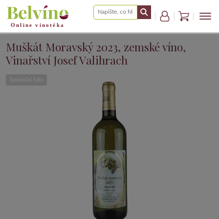
Muškát Moravský 2023, zemské víno,
Vinařství Josef Valihrach
ilustrační foto