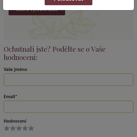
Chci si vytvořit účet
Ochutnali jste? Podělte se o Vaše
hodnocení:
Vaše jméno
Email*
Hodnocení