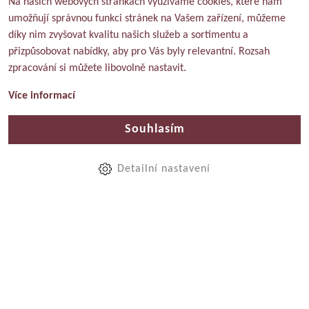
Na našich webových stránkách využíváme cookies, které nám
umožňují správnou funkci stránek na Vašem zařízení, můžeme
díky nim zvyšovat kvalitu našich služeb a sortimentu a
přizpůsobovat nabídky, aby pro Vás byly relevantní. Rozsah
zpracování si můžete libovolně nastavit.
Více informací
Souhlasím
Detailní nastavení
Produkty
Víno podle barvy
Červené
Bílé
Růžové