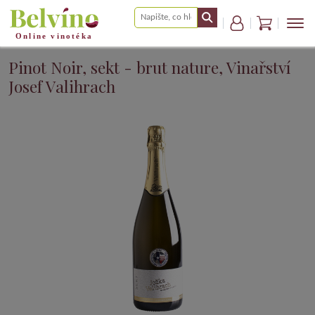
Pinot Noir, sekt - brut nature, Vinařství
Josef Valihrach