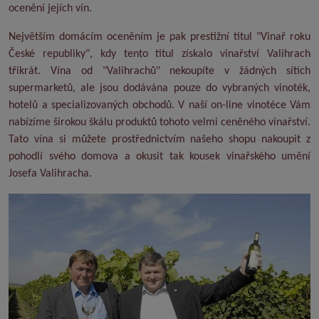
ocenění jejích vín.
Největším domácím oceněním je pak prestižní titul "Vinař roku
České republiky", kdy tento titul získalo vinařství Valihrach
třikrát. Vína od "Valihrachů" nekoupíte v žádných sítích
supermarketů, ale jsou dodávána pouze do vybraných vinoték,
hotelů a specializovaných obchodů. V naší on-line vinotéce Vám
nabízíme širokou škálu produktů tohoto velmi ceněného vinařství.
Tato vína si můžete prostřednictvím našeho shopu nakoupit z
pohodlí svého domova a okusit tak kousek vinařského umění
Josefa Valihracha.