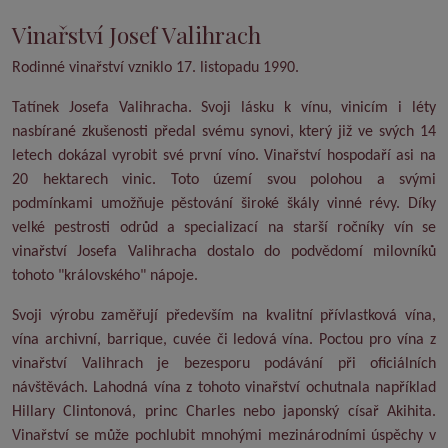
Vinařství Josef Valihrach
Rodinné vinařství vzniklo 17. listopadu 1990.
Tatínek Josefa Valihracha. Svoji lásku k vínu, vinicím i léty
nasbírané zkušenosti předal svému synovi, který již ve svých 14
letech dokázal vyrobit své první víno. Vinařství hospodaří asi na
20 hektarech vinic. Toto území svou polohou a svými
podmínkami umožňuje pěstování široké škály vinné révy. Díky
velké pestrosti odrůd a specializací na starší ročníky vín se
vinařství Josefa Valihracha dostalo do podvědomí milovníků
tohoto "královského" nápoje.
Svoji výrobu zaměřují především na kvalitní přívlastková vína,
vína archivní, barrique, cuvée či ledová vína. Poctou pro vína z
vinařství Valihrach je bezesporu podávání při oficiálních
návštěvách. Lahodná vína z tohoto vinařství ochutnala například
Hillary Clintonová, princ Charles nebo japonský císař Akihita.
Vinařství se může pochlubit mnohými mezinárodními úspěchy v