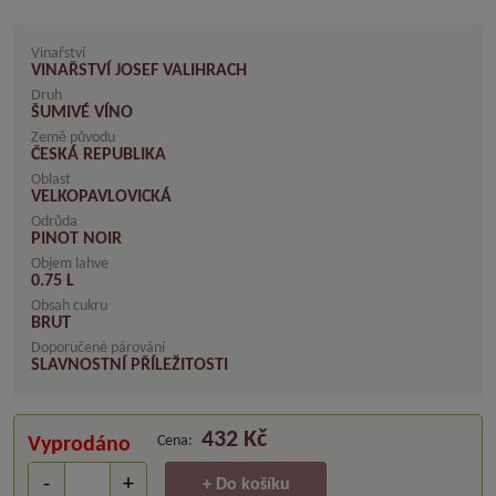
Vinařství
VINAŘSTVÍ JOSEF VALIHRACH
Druh
ŠUMIVÉ VÍNO
Země původu
ČESKÁ REPUBLIKA
Oblast
VELKOPAVLOVICKÁ
Odrůda
PINOT NOIR
Objem lahve
0.75 L
Obsah cukru
BRUT
Doporučené párování
SLAVNOSTNÍ PŘÍLEŽITOSTI
432 Kč
Cena:
Vyprodáno
-
+
+ Do košíku