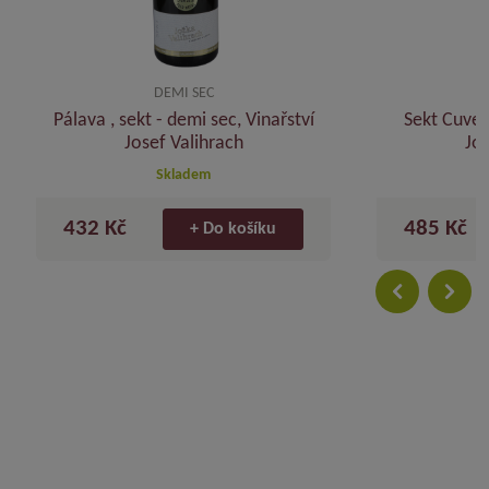
DEMI SEC
Zlatá medaile Lyon 2018
Pálava , sekt - demi sec, Vinařství
Sekt Cuvee
Josef Valihrach
Jos
Skladem
432 Kč
485 Kč
+ Do košíku